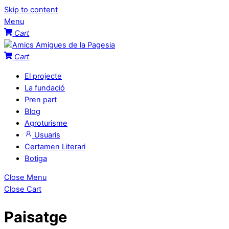
Skip to content
Menu
Cart
Cart
El projecte
La fundació
Pren part
Blog
Agroturisme
Usuaris
Certamen Literari
Botiga
Close Menu
Close Cart
Paisatge